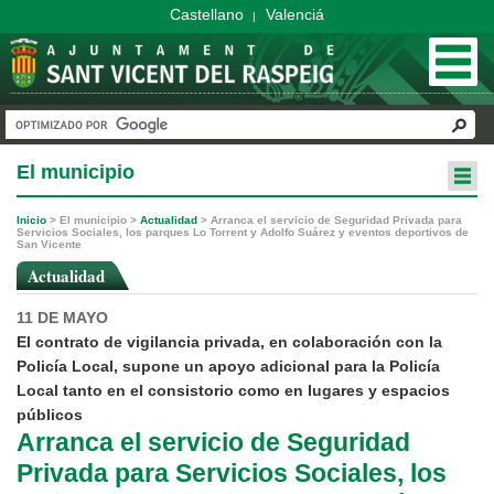
Castellano
Valenciá
|
El municipio
Inicio
>
El municipio
>
Actualidad
>
Arranca el servicio de Seguridad Privada para
Servicios Sociales, los parques Lo Torrent y Adolfo Suárez y eventos deportivos de
San Vicente
Actualidad
11 DE MAYO
El contrato de vigilancia privada, en colaboración con la
Policía Local, supone un apoyo adicional para la Policía
Local tanto en el consistorio como en lugares y espacios
públicos
Arranca el servicio de Seguridad
Privada para Servicios Sociales, los