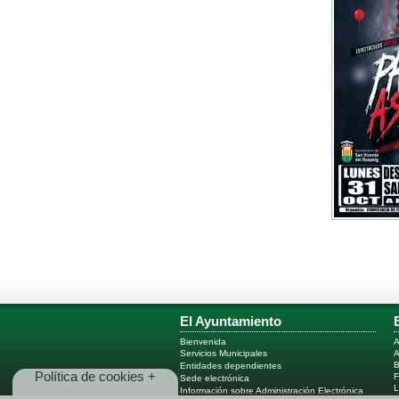
El Ayuntamiento
Bienvenida
A
Servicios Municipales
B
Entidades dependientes
Política de cookies +
F
Sede electrónica
L
Información sobre Administración Electrónica