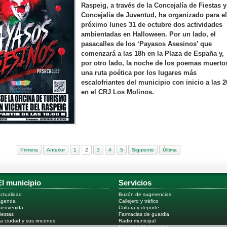
Raspeig, a través de la Concejalía de Fiestas y
Concejalía de Juventud, ha organizado para el
próximo lunes 31 de octubre dos actividades
ambientadas en Halloween. Por un lado, el
pasacalles de los ‘Payasos Asesinos’ que
comenzará a las 18h en la Plaza de España y,
por otro lado, la noche de los poemas muerto
una ruta poética por los lugares más
escalofriantes del municipio con inicio a las 
en el CRJ Los Molinos.
Primera
Anterior
1
2
3
4
5
Siguiente
Última
El municipio
Servicios
ctualidad
Buzón de sugerencias
Agenda
Callejero y tráfico
ienvenida
Cultura y deporte
iestas
Farmacias de guardia
a ciudad y sus rincones
Radio municipal