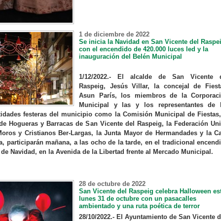
1 de diciembre de 2022
Se inicia la Navidad en San Vicente del Raspe
con el encendido de 420.000 luces led y la
inauguración del Belén Municipal
1/12/2022.- El alcalde de San Vicente 
Raspeig, Jesús Villar, la concejal de Fiest
Asun París, los miembros de la Corporac
Municipal y las y los representantes de 
ntidades festeras del municipio como la Comisión Municipal de Fiestas,
de Hogueras y Barracas de San Vicente del Raspeig, la Federación Un
ros y Cristianos Ber-Largas, la Junta Mayor de Hermandades y la C
, participarán mañana, a las ocho de la tarde, en el tradicional encend
 de Navidad, en la Avenida de la Libertad frente al Mercado Municipal.
28 de octubre de 2022
San Vicente del Raspeig celebra Halloween es
lunes 31 de octubre con un pasacalles
ambientado y una ruta poética de terror
28/10/2022.- El Ayuntamiento de San Vicente d