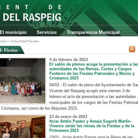
El municipio
Servicios
Transparencia Municipal
cipio
>
Actualidad
Fiestas
: Fiestas
4 de febrero de 2023
El salón de plenos acoge la presentación a la
autoridades de las Reinas, Cortes y Cargos
Festeros de las Fiestas Patronales y Moros y
Cristianos 2023
04/02.- El salón de pleno del Ayuntamiento de Sa
Vicente del Raspeig acogió este viernes 3 de
febrero el acto de presentación a las autoridades
municipales de los cargos de las Fiestas Patrona
 Cristianos, así como de los Mayores 2023.
23 de enero de 2023
Itziar Antón Pastor y Amaia Sogorb Martín-
Viveros serán las reinas de la Fiestas y de la
Primavera 2023
23/01.- Itziar Antón Pastor será la Reina de las