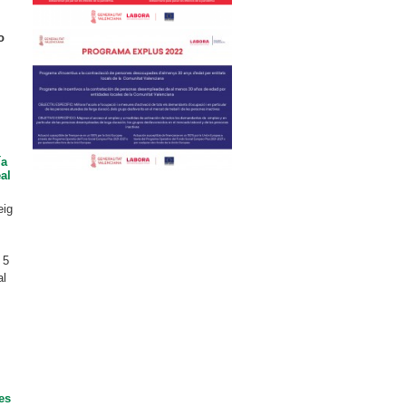
o
ía
al
eig
 5
al
es