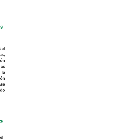
ig
del
as,
ión
las
 la
ión
asa
ido
te
el