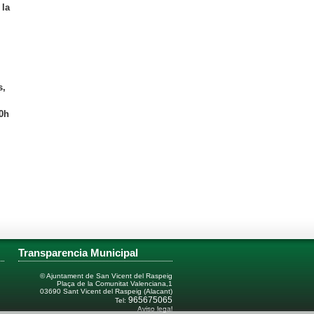
 la
s,
20h
Transparencia Municipal
© Ajuntament de San Vicent del Raspeig
Plaça de la Comunitat Valenciana,1
03690 Sant Vicent del Raspeig (Alacant)
965675065
Tel:
Aviso legal