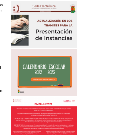
as
e
o
l
ón