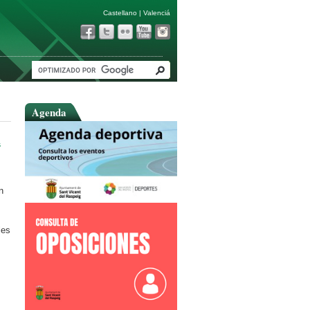
Castellano
|
Valenciá
Agenda
s
n
les