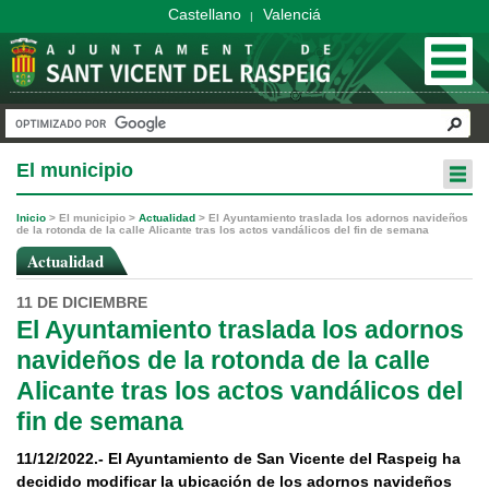
Castellano
Valenciá
|
El municipio
Inicio
>
El municipio
>
Actualidad
>
El Ayuntamiento traslada los adornos navideños
de la rotonda de la calle Alicante tras los actos vandálicos del fin de semana
Actualidad
11 DE DICIEMBRE
El Ayuntamiento traslada los adornos
navideños de la rotonda de la calle
Alicante tras los actos vandálicos del
fin de semana
11/12/2022.- El Ayuntamiento de San Vicente del Raspeig ha
decidido modificar la ubicación de los adornos navideños