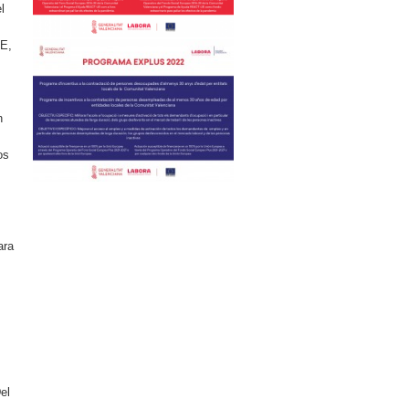
l
OE,
n
os
ara
el