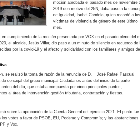
moción aprobada el pasado mes de noviembre 
2019 con motivo del 25N, daba paso a la concej
de Igualdad, Isabel Candela, quien recordó a la
víctimas de violencia de género de este último
mes.
 en cumplimiento de la moción presentada por VOX en el pasado pleno del 
020, el alcalde, Jesús Villar, dio paso a un minuto de silencio en recuerdo de 
ecidas por la covid-19 y el afecto y solidaridad con los familiares y amigos de
tiva
ón, se realizó la toma de razón de la renuncia de D. José Rafael Pascual
a de concejal del grupo municipal Ciudadanos antes del inicio de la parte
l orden del día, que estaba compuesta por cinco principales puntos,
tes al área de intervención gestión tributaria, contratación y fiestas.
rsó sobre la aprobación de la Cuenta General del ejercicio 2021. El punto fue
 los votos a favor de PSOE, EU, Podemo y Compromís; y las abstenciones
 PP y Vox.