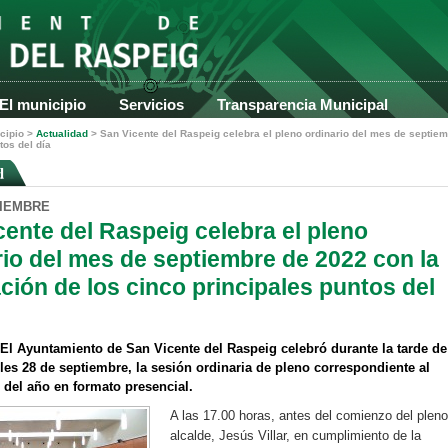
El municipio
Servicios
Transparencia Municipal
cipio
>
Actualidad
>
San Vicente del Raspeig celebra el pleno ordinario del mes de septie
tos del día
d
TIEMBRE
cente del Raspeig celebra el pleno
rio del mes de septiembre de 2022 con la
ción de los cinco principales puntos del
 El Ayuntamiento de San Vicente del Raspeig celebró durante la tarde de
les 28 de septiembre, la sesión ordinaria de pleno correspondiente al
del año en formato presencial.
A las 17.00 horas, antes del comienzo del pleno
alcalde, Jesús Villar, en cumplimiento de la