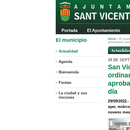
Portada
El Ayuntamiento
El municipio
Inicio
>
El muni
principales pun
Actualida
Actualidad
29 DE SEP
Agenda
San Vi
Bienvenida
ordina
aproba
Fiestas
día
La ciudad y sus
rincones
29/09/2022.-
ayer, miérco
noveno mes 