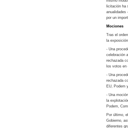
mismo modo, s
licitación ha
anualidades 
por un impor
Mociones
Tras el orden
la exposició
- Una proced
celebración a
rechazada co
los votos e
- Una procede
rechazada co
EU, Podem 
- Una moción
la explotaci
Podem, Comp
Por último, 
Gobierno, así
diferentes gr