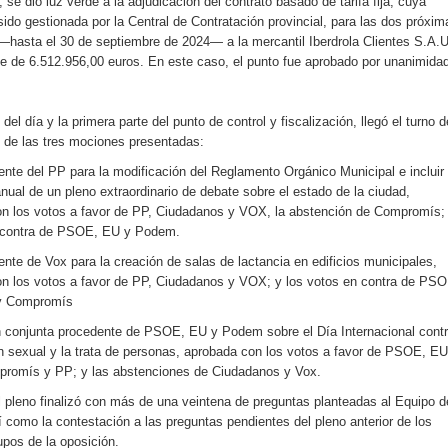
e dio luz verde a la adjudicación del contrato basado de tarifa fija, cuya
 sido gestionada por la Central de Contratación provincial, para las dos próxim
—hasta el 30 de septiembre de 2024— a la mercantil Iberdrola Clientes S.A.U
te de 6.512.956,00 euros. En este caso, el punto fue aprobado por unanimida
 del día y la primera parte del punto de control y fiscalización, llegó el turno d
n de las tres mociones presentadas:
ente del PP para la modificación del Reglamento Orgánico Municipal e incluir 
nual de un pleno extraordinario de debate sobre el estado de la ciudad,
n los votos a favor de PP, Ciudadanos y VOX, la abstención de Compromís;
n contra de PSOE, EU y Podem.
nte de Vox para la creación de salas de lactancia en edificios municipales,
n los votos a favor de PP, Ciudadanos y VOX; y los votos en contra de PSO
y Compromís
 conjunta procedente de PSOE, EU y Podem sobre el Día Internacional cont
ón sexual y la trata de personas, aprobada con los votos a favor de PSOE, EU
romís y PP; y las abstenciones de Ciudadanos y Vox.
el pleno finalizó con más de una veintena de preguntas planteadas al Equipo d
 como la contestación a las preguntas pendientes del pleno anterior de los
upos de la oposición.