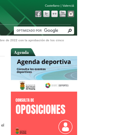
Castellano
|
Valenciá
mbre de 2022 con la aprobación de los cinco
Agenda
 el