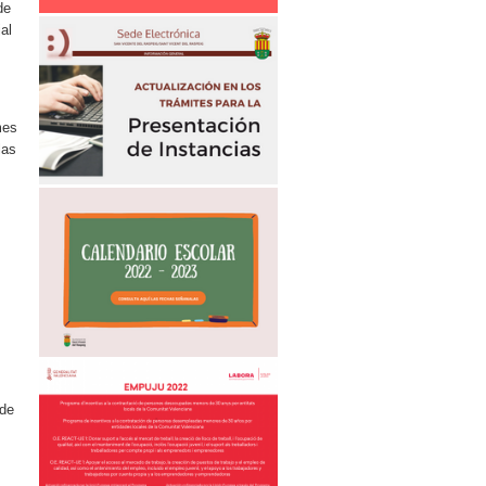
de
al
s
mes
las
 de